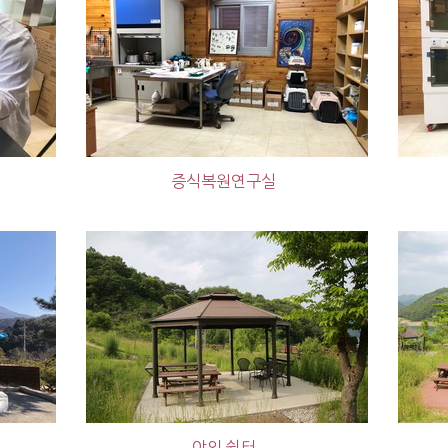
증식복원연구실
야외 쉼터