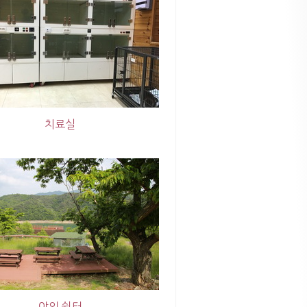
치료실
야외 쉼터