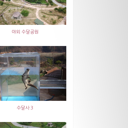
야외 수달공원
수달사 3