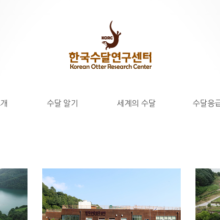
소개
수달 알기
세계의 수달
수달응