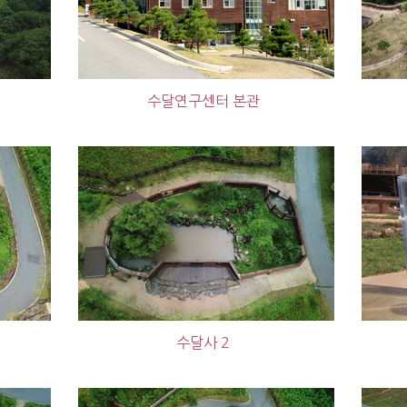
수달연구센터 본관
수달사 2