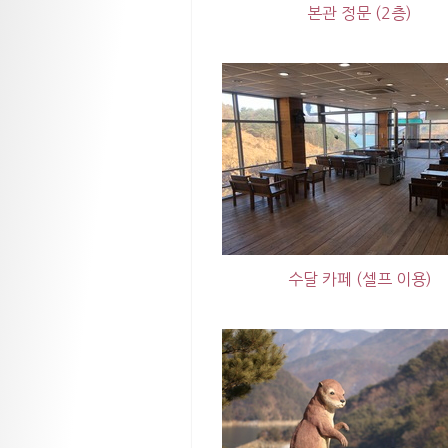
본관 정문 (2층)
수달 카페 (셀프 이용)