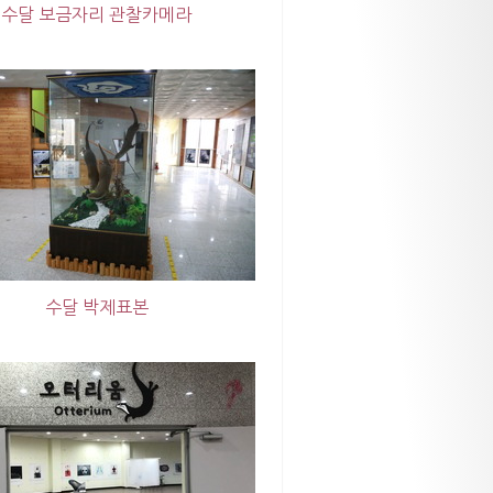
수달 보금자리 관찰카메라
수달 박제표본